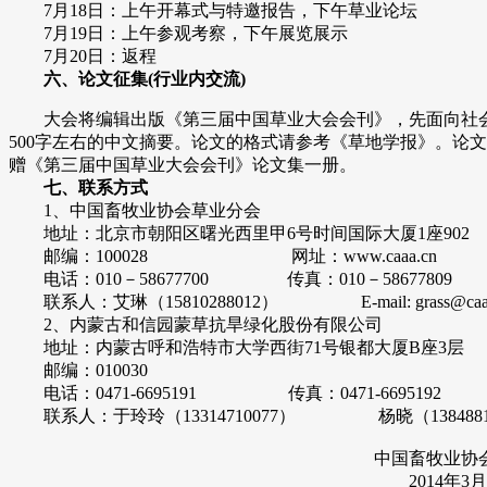
7月18日：上午开幕式与特邀报告，下午草业论坛
7月19日：上午参观考察，下午展览展示
7月20日：返程
六、论文征集(行
业内交流)
大会将编辑出版《第三届中国草业大会会刊》，先面向社会
500字左右的中文摘要。论文的格式请参考《草地学报》。论文稿
赠《第三届中国草业大会会刊》论文集一册。
七、联系方式
1、中国畜牧业协会草业分会
地址：北京市朝阳区曙光西里甲6号时间国际大厦1座902
邮编：100028 网址：www.caaa.cn
电话：010－58677700 传真：010－58677809
联系人：艾琳（15810288012） E-mail: grass@caaa
2、内蒙古和信园蒙草抗旱绿化股份有限公司
地址：内蒙古呼和浩特市大学西街71号银都大厦B座3层
邮编：010030
电话：0471-6695191 传真：0471-6695192
联系人：于玲玲（13314710077） 杨晓（13848813
中国畜牧业协会草业
2014年3月7