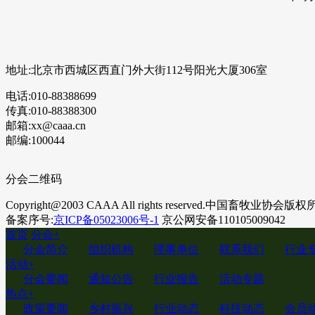
地址:北京市西城区西直门外大街112号阳光大厦306室
电话:010-88388699
传真:010-88388300
邮箱:xx@caaa.cn
邮编:100044
分会二维码
Copyright@2003 CAAA All rights reserved.中国畜牧业协会版
备案序号:
京ICP备05023006号-1
京公网安备110105009042
首页
分会
+
分会简介
组织机构
理事单位
联系我们
行业
活动
+
分会要闻
通知公告
行业报告
活动专题
热点
+
政策要闻
乡村振兴
行业动态
科技动态
会员