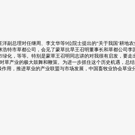
洋副总理对任继周、李文华等9位院士提出的“关于我国‘耕地农业
林浩特市草都公司，会见了蒙草抗旱王召明董事长和草都公司李
市绿化，等等。特别是蒙草王召明同志讲的对我很有启发，要走
是对草产业的极大鼓舞和鞭策。为进一步抓住这个历史机遇，总
极作用，推进草业的产业联盟与市场发展，中国畜牧业协会草业分