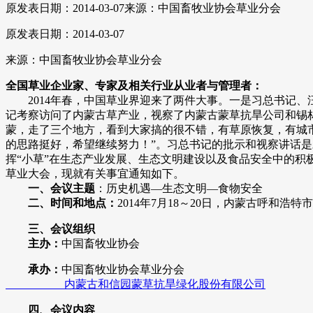
原发表日期：2014-03-07
来源：中国畜牧业协会草业分会
原发表日期：2014-03-07
来源：中国畜牧业协会草业分会
全国草业
企业家、专家及相关行业从业者与管理者：
2014年春，中国草业界迎来了两件大事。一是习总书记、汪
记考察访问了内蒙古草产业，视察了内蒙古蒙草抗旱公司和锡
蒙，走了三个地方，看到大家搞的很不错，有草原恢复，有城
的思路挺好，希望继续努力！”。习总书记的批示和视察讲话
挥“小草”在生态产业发展、生态文明建设以及食品安全中的积
草业大会，现就有关事宜通知如下。
一、会议主题
：历史机遇―生态文明―食物安全
二、时间和地点：
2014年7月18～20日，内蒙古呼和浩特市
三、会议组织
主办：
中国畜牧业协会
承办：
中国畜牧业协会草业分会
内蒙古和信园蒙草抗旱绿化股份有限公司
四、会议内容