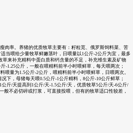
瘦肉率。养猪的优质牧草主要有：籽粒苋、俄罗斯饲料菜、苦
时适当喂给少量牧草鲜嫩茎叶，日喂量以1公斤-2公斤为宜，最多
质牧草来补充精料中蛋白质和钙含量的不足，补充维生素及矿物
公斤-1.25公斤，一般在喂精料前半小时喂鲜草，每天喂两次；
喂量为1.5公斤-2公斤，喂精料前半小时喂鲜草，日喂两次。
，母猪每天喂0.5公斤-1公斤精料，8公斤-10公斤鲜草；
天提高到1公斤/天-1.5公斤/天，优质牧草5公斤/天-6公斤/
的牧草一般不必切碎或打浆，可直接投喂，但有的牧草适口性较差，