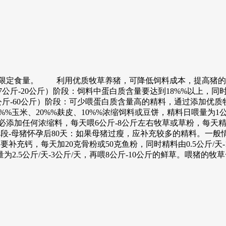
要限定食量。 利用优质牧草养猪，可降低饲料成本，提高猪的
斤-20公斤）阶段：饲料中蛋白质含量要达到18%%以上，同
斤-60公斤）阶段：可少喂蛋白质含量高的精料，通过添加优
%%玉米、20%%麸皮、10%%浓缩饲料或豆饼，精料日喂量为1
添加任何浓缩料，每天喂6公斤-8公斤左右牧草或草粉，每天精料
-母猪怀孕后80天：如果母猪过瘦，应补充较多的精料。一般情况下
，每天加20克骨粉或50克鱼粉，同时精料由0.5公斤/天-1公斤/
2.5公斤/天-3公斤/天，再喂8公斤-10公斤的鲜草。喂猪