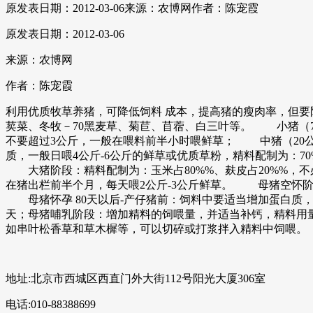
原发表日期：2012-03-06
来源：农博网
作者：陈宠霞
原发表日期：2012-03-06
来源：农博网
作者：陈宠霞
利用优质牧草养猪，可降低饲料 成本，提高猪的瘦肉率，但
荬菜、冬牧－70黑麦草、菊苣、苜蓿、白三叶等。 小猪（7公
不要超过3公斤，一般在喂料前半小时喂鲜草； 中猪（20公
质，一般日喂4公斤-6公斤的鲜草或优质草粉，精料配制为：70
大猪阶段：精料配制为：玉米占80%%、麸皮占20%%，不必
在猪出栏前半个月，每天喂2公斤-3公斤鲜草。 母猪空怀阶段
母猪怀孕 80天以后-产仔猪前：饲料中要适当增加蛋白质，要补充钙
天；母猪哺乳阶段：增加精料的饲喂量，并适当补钙，精料用量为
如串叶松香草和草木樨等，可以切碎或打浆拌入精料中饲喂。
地址:北京市西城区西直门外大街112号阳光大厦306室
电话:010-88388699