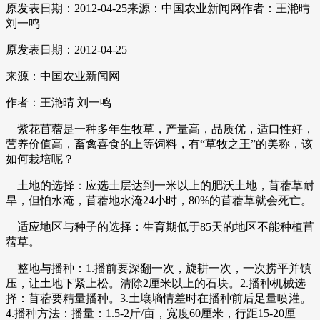
原发表日期：2012-04-25
来源：中国农业新闻网
作者：王滟晴
刘一鸣
原发表日期：2012-04-25
来源：中国农业新闻网
作者：王滟晴 刘一鸣
紫花苜蓿是一种多年生牧草，产量高，品质优，适口性好，
营养价值高，畜禽喜食的上等饲料，有“草牧之王”的美称，该
如何栽培呢？
土地的选择：应选土层达到一米以上的肥沃土地，苜蓿草耐
旱，但怕水淹，苜蓿地水淹24小时，80%的苜蓿草就会死亡。
适应地区与种子的选择：生育期低于85天的地区不能种植苜
蓿草。
整地与播种：1.播前要深翻一次，旋耕一次，一次捞平并镇
压，让土地下紧上松。清除2厘米以上的石块。2.播种机械选
择：苜蓿要精量播种。3.土壤墒情差时在播种前后足量喷灌。
4.播种方法：播量：1.5-2斤/亩，宽度60厘米，行距15-20厘