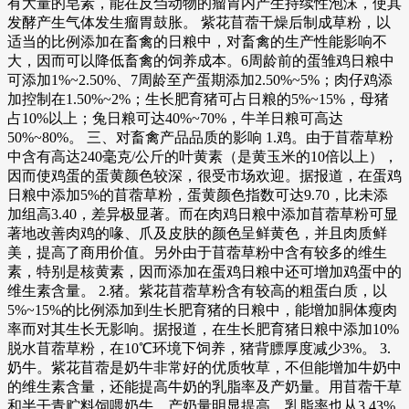
有大量的皂素，能在反刍动物的瘤胃内产生持续性泡沫，使其
发酵产生气体发生瘤胃鼓胀。 紫花苜蓿干燥后制成草粉，以
适当的比例添加在畜禽的日粮中，对畜禽的生产性能影响不
大，因而可以降低畜禽的饲养成本。6周龄前的蛋雏鸡日粮中
可添加1%~2.50%、7周龄至产蛋期添加2.50%~5%；肉仔鸡添
加控制在1.50%~2%；生长肥育猪可占日粮的5%~15%，母猪
占10%以上；兔日粮可达40%~70%，牛羊日粮可高达
50%~80%。 三、对畜禽产品品质的影响 1.鸡。由于苜蓿草粉
中含有高达240毫克/公斤的叶黄素（是黄玉米的10倍以上），
因而使鸡蛋的蛋黄颜色较深，很受市场欢迎。据报道，在蛋鸡
日粮中添加5%的苜蓿草粉，蛋黄颜色指数可达9.70，比未添
加组高3.40，差异极显著。而在肉鸡日粮中添加苜蓿草粉可显
著地改善肉鸡的喙、爪及皮肤的颜色呈鲜黄色，并且肉质鲜
美，提高了商用价值。另外由于苜蓿草粉中含有较多的维生
素，特别是核黄素，因而添加在蛋鸡日粮中还可增加鸡蛋中的
维生素含量。 2.猪。紫花苜蓿草粉含有较高的粗蛋白质，以
5%~15%的比例添加到生长肥育猪的日粮中，能增加胴体瘦肉
率而对其生长无影响。据报道，在生长肥育猪日粮中添加10%
脱水苜蓿草粉，在10℃环境下饲养，猪背膘厚度减少3%。 3.
奶牛。紫花苜蓿是奶牛非常好的优质牧草，不但能增加牛奶中
的维生素含量，还能提高牛奶的乳脂率及产奶量。用苜蓿干草
和半干青贮料饲喂奶牛，产奶量明显提高，乳脂率也从3.43%