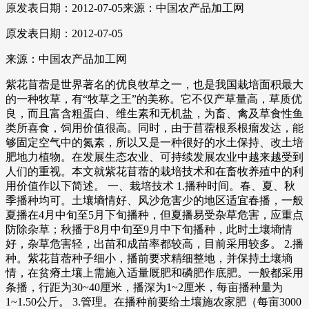
原发表日期：2012-07-05
来源：中国农产品加工网
原发表日期：2012-07-05
来源：中国农产品加工网
紫花苜蓿是世界著名的优良牧草之一，也是我国栽培面积最大
的一种牧草，有“牧草之王”的美称。它不仅产草量高，草质优
良，而且富含粗蛋白、维生素和无机盐，为畜、禽及草食性鱼
类所喜食，饲用价值很高。同时，由于苜蓿根系根瘤发达，能
够固定空气中的氮素，所以又是一种很好的水土保持、改土培
肥地力植物。在发展生态农业、可持续发展农业中越来越受到
人们的重视。本文就紫花苜蓿的栽培技术和在畜牧养殖中的利
用价值作以下简述。 一、栽培技术 1.播种时间。春、夏、秋
季播种均可。土壤墒情好、风沙危害少的地区适宜春播，一般
夏播在4月中旬至5月下旬播种，但夏播易受杂草危害，应重点
防除杂草；秋播于8月中旬至9月中下旬播种，此时土壤墒情
好，杂草危害轻，出苗和成苗率都较高，目前采用较多。 2.播
种。紫花苜蓿种子细小，播前要求精细整地，并保持土壤墒
情，在贫瘠土壤上需施入适量厩肥和磷肥作底肥。一般都采用
条播，行距为30~40厘米，播深为1~2厘米，每亩播种量为
1~1.50公斤。 3.管理。在播种前要给土壤施农家肥（每亩3000