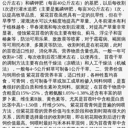
公斤左右）和磷钾肥（每亩40公斤左右）的基肥，以后每收割
1次进行灌水追肥（主要是氮磷钾肥，每亩30公斤左右）1次，
以提高牧草品质。 紫花苜蓿虽然具有一定的抗旱性，但在干
旱季节，灌溉浇水可以大幅度地提高产草量。入冬前灌水有利
于植株越冬；早春灌溉和每次收割后灌溉，对提高产草量非常
显著。 侵蚀紫花苜蓿的害虫主要有蚜虫、蓟马、浮尘子和盲
椿象等，防治可用乐果、敌敌畏等喷雾，对于霜霉病、褐斑病
等可用托布津、多菌灵等防治。 收割时机是在初花期，此时
的苜蓿适口性好、消化率高、营养物质含量也高。一般一年可
收割4~5茬，每次收割后茬5厘米左右，以便再生。 苜蓿干草
的调制方法主要有自然干燥法（凉晒法）和人工干燥法（机械
法），一般每4~5公斤鲜草可制备1公斤干草。 二、营养价值
与饲用价值 紫花苜蓿营养丰富，适口性好，各种牲畜均喜
食，可青饲，也可制备干草或加工成草粉掺入饲料饲喂，是畜
禽很好的蛋白质和维生素补充饲料。据测定，在苜蓿干物质中
含粗蛋白15%~25%，含赖氨酸1.05%~1.38%,还含有丰富的胡
萝卜素、维生素B族、黄色素等。尤其是苜蓿叶中含粗蛋白质
比茎中高1~1.50倍，纤维少50%。 紫花苜蓿青饲是普遍的饲喂
方法，但紫花苜蓿的营养价值与生长阶段和收割时期有很大的
关系，因而要选择最佳的收割时期，即在初花期收割后进行青
饲价值最高。饲喂时最好与禾本科草混饲，因为苜蓿青草中含