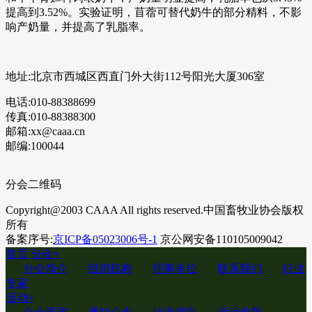
提高到3.52%。实验证明，苜蓿可替代奶牛的部分精料，不影
响产奶量，并提高了乳脂率。
地址:北京市西城区西直门外大街112号阳光大厦306室
电话:010-88388699
传真:010-88388300
邮箱:xx@caaa.cn
邮编:100044
分会二维码
Copyright@2003 CAAA All rights reserved.中国畜牧业协会版权
所有
备案序号:
京ICP备05023006号-1
京公网安备110105009042
首页
分会
+
分会简介
组织机构
理事单位
联系我们
行业
专家
活动
+