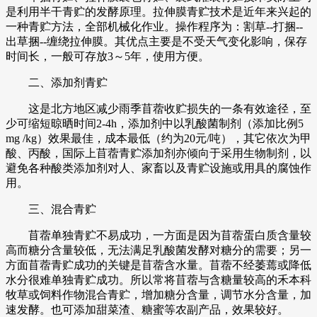
是利用半干青贮的发酵原理。拉伸膜青贮技术是近年来兴起的
一种青贮方法，全部机械化作业。操作程序为：割草--打捆--
出草捆--缠绕拉伸膜。其优点主要是不受天气变化影响，保存
时间长，一般可存放3～5年，使用方便。
二、添加剂青贮
这是北方地区减少雨季苜蓿收贮损失的一条有效途径，至
少可缩短晾晒时间2-4h，添加剂中以乳酸菌制剂（添加比例5
mg /kg）效果最佳，成本最低（约为20元/吨），其它依次为甲
酸、丙酸，国际上苜蓿青贮添加剂亦倾向于采用生物制剂，以
避免各种酸类添加剂对人、家畜以及青贮设施或用具的腐蚀作
用。
三、混合青贮
苜蓿单独青贮不易成功，一方面是因为苜蓿蛋白质含量较
高而糖分含量较低，无法满足乳酸菌发酵对糖分的需要；另一
方面苜蓿青贮成功的关键是苜蓿含水量。苜蓿不经萎蔫或降低
水分很难单独青贮成功。所以常将苜蓿与含糖量较高的禾本科
牧草或饲料作物混合青贮，增加糖分含量，调节水分含量，加
速发酵。也可添加甜菜渣、糖蜜等农副产品，效果较好。