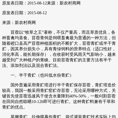
原发表日期：2015-08-12
来源：新农村商网
原发表日期：2015-08-12
来源：新农村商网
苜蓿以“牧草之王”著称，不仅产量高，而且草质优良，各
种畜禽均喜食。苜蓿青饲是饲喂畜禽最为普通的一种方法，但
随着磴口县高产苜蓿种植面积的不断扩大，苜蓿青贮或半干青
贮，因其养分损失小，具有青绿饲料的营养特点（适口性好，
消化率高，能长期保存），在收获时受风雨天气影响小，越来
越受到广大种植户的青睐。目前苜蓿青贮的主要方法有半干
法、添加剂法以及混合青贮法。
一、半干青贮（也叫低水份青贮）
国外普遍采用青贮塔进行半干青贮保存苜蓿，青贮塔造价
较高，我国一般采用青贮窑贮存苜蓿，无论采用哪种方式，关
键首先使苜蓿迅速风干使含水量降到40%-50%，一般刈割苜蓿
在田间自然晾晒10-12h即可进行青贮。这种青贮料兼有干草和
青贮的优点。
草捆青贮、拉伸膜裹包青贮、袋式灌装青贮技术实际上均