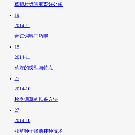
草颗粒饲喂家畜好处多
19
2014-11
青贮饲料宜巧喂
15
2014-11
草坪的类型与特点
27
2014-10
秋季饲草的贮备方法
27
2014-10
牧草种子播前拌种技术