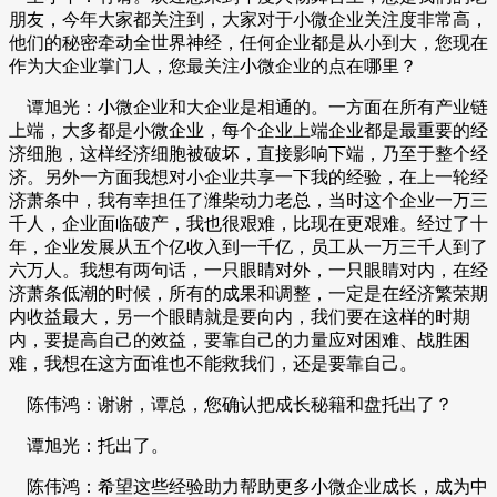
朋友，今年大家都关注到，大家对于小微企业关注度非常高，
他们的秘密牵动全世界神经，任何企业都是从小到大，您现在
作为大企业掌门人，您最关注小微企业的点在哪里？
谭旭光：小微企业和大企业是相通的。一方面在所有产业链
上端，大多都是小微企业，每个企业上端企业都是最重要的经
济细胞，这样经济细胞被破坏，直接影响下端，乃至于整个经
济。另外一方面我想对小企业共享一下我的经验，在上一轮经
济萧条中，我有幸担任了潍柴动力老总，当时这个企业一万三
千人，企业面临破产，我也很艰难，比现在更艰难。经过了十
年，企业发展从五个亿收入到一千亿，员工从一万三千人到了
六万人。我想有两句话，一只眼睛对外，一只眼睛对内，在经
济萧条低潮的时候，所有的成果和调整，一定是在经济繁荣期
内收益最大，另一个眼睛就是要向内，我们要在这样的时期
内，要提高自己的效益，要靠自己的力量应对困难、战胜困
难，我想在这方面谁也不能救我们，还是要靠自己。
陈伟鸿：谢谢，谭总，您确认把成长秘籍和盘托出了？
谭旭光：托出了。
陈伟鸿：希望这些经验助力帮助更多小微企业成长，成为中