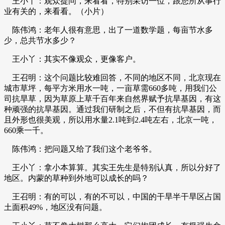
王小丫：观众提问，来看看，特别采访一位，跟您所从事行
业有关的，来看看。（小片）
陈伟鸿：老年人很有意思，出了一道数学题，每亩节水多
少，总共节水多少？
王小丫：其实不像观众，更像客户。
王召明：这个问题比较难回答，不同的地区不同，北京现在
城市草坪，每平方米用水一吨，一亩草需660多吨，用我们公
司抗旱草，因为草原上草千百年来自然界赋予抗旱基因，有这
种顽强的抗旱基因。通过我们研制之后，不但有抗旱基因，而
且外形也很美观，所以用水量2.1吨到2.4吨左右，北京一吨，
660乘一千。
陈伟鸿：把问题又给了我们这个老爷爷。
王小丫：拿小本算算。其实王先生是特别认真，所以分好了
地区。内蒙的草种到外地可以成长的吗？
王召明：有的可以，有的不可以，中国的干旱半干旱区占国
土面积49%，地区没有问题。