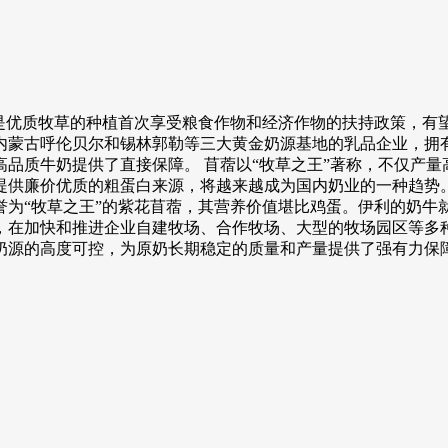
特别是优质牧草的种植首次享受粮食作物和经济作物的扶持政策，
内蒙古呼伦贝尔和锡林郭勒等三大黄金奶源基地的乳品企业，拥
品质牛奶提供了直接保障。 苜蓿以“牧草之王”著称，不仅产
提供廉价优质的粗蛋白来源，将越来越成为国内奶业的一种趋势。
为“牧草之王”的紫花苜蓿，其营养价值堪比鸡蛋。伊利的奶牛
，在加快和推进企业自建牧场、合作牧场、大型的牧场园区等多
奶源的高度可控，为原奶长期稳定的质量和产量提供了强有力保