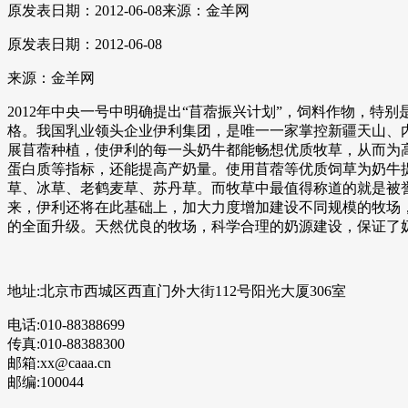
原发表日期：2012-06-08
来源：金羊网
原发表日期：2012-06-08
来源：金羊网
2012年中央一号中明确提出“苜蓿振兴计划”，饲料作物，
格。我国乳业领头企业伊利集团，是唯一一家掌控新疆天山、
展苜蓿种植，使伊利的每一头奶牛都能畅想优质牧草，从而为高
蛋白质等指标，还能提高产奶量。使用苜蓿等优质饲草为奶牛
草、冰草、老鹤麦草、苏丹草。而牧草中最值得称道的就是被誉
来，伊利还将在此基础上，加大力度增加建设不同规模的牧场
的全面升级。天然优良的牧场，科学合理的奶源建设，保证了
地址:北京市西城区西直门外大街112号阳光大厦306室
电话:010-88388699
传真:010-88388300
邮箱:xx@caaa.cn
邮编:100044