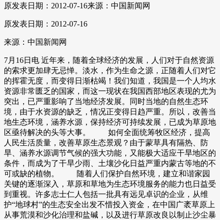
原发表日期：2012-07-16
来源：中国新闻网
原发表日期：2012-07-16
来源：中国新闻网
7月16日电 近年来，随着全球经济的发展，人们对于自然资源
的索求更加肆无忌惮。淡水，作为生命之源，正随着人们对它
的挥霍无度，而变得日渐枯竭！我们知道，我国是一个人均水
资源非常匮乏的国家，而这一现状在我国西部地区表现的尤为
突出，已严重影响了当地经济发展。同时当地的自然生态环
境，由于水资源的缺乏，情况正变得日趋严重。所以，改善当
地生态环境，涵养水源，保持经济可持续发展，已成为草原地
区亟待解决的头等大事。 如何全面统筹牧区经济，提高
人民生活质量，改善草原生态景观？由于蒙草具有隔热、防
旱、涵养水源调节气候的强大功能，又能极大适应干旱地区的
条件，而成为了干旱少雨、土壤沙化日益严重内蒙古等地的不
可或缺的植物。 随着人们保护自然环境，建立和谐家园
关键的逐渐深入，草原和草地为生态环境服务的能力也日益受
到重视。许多志士仁人包括一批具有远见卓识的企业，从维
护“地球村”的生态安全出发不惜投入资金，在中国广袤草原上
从事荒漠和沙化治理和盐碱，以及进行草原改良以制止沙尘暴