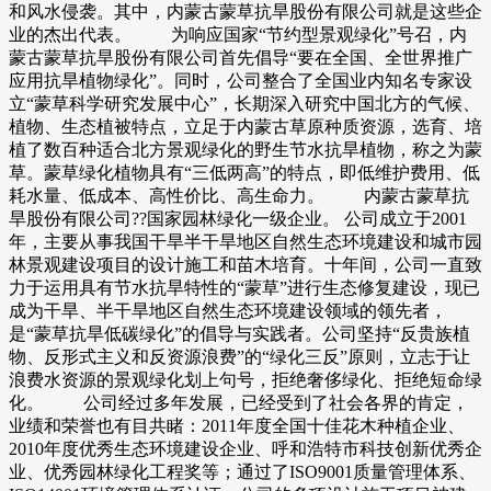
和风水侵袭。其中，内蒙古蒙草抗旱股份有限公司就是这些企
业的杰出代表。 为响应国家“节约型景观绿化”号召，内
蒙古蒙草抗旱股份有限公司首先倡导“要在全国、全世界推广
应用抗旱植物绿化”。同时，公司整合了全国业内知名专家设
立“蒙草科学研究发展中心”，长期深入研究中国北方的气候、
植物、生态植被特点，立足于内蒙古草原种质资源，选育、培
植了数百种适合北方景观绿化的野生节水抗旱植物，称之为蒙
草。蒙草绿化植物具有“三低两高”的特点，即低维护费用、低
耗水量、低成本、高性价比、高生命力。 内蒙古蒙草抗
旱股份有限公司??国家园林绿化一级企业。 公司成立于2001
年，主要从事我国干旱半干旱地区自然生态环境建设和城市园
林景观建设项目的设计施工和苗木培育。十年间，公司一直致
力于运用具有节水抗旱特性的“蒙草”进行生态修复建设，现已
成为干旱、半干旱地区自然生态环境建设领域的领先者，
是“蒙草抗旱低碳绿化”的倡导与实践者。公司坚持“反贵族植
物、反形式主义和反资源浪费”的“绿化三反”原则，立志于让
浪费水资源的景观绿化划上句号，拒绝奢侈绿化、拒绝短命绿
化。 公司经过多年发展，已经受到了社会各界的肯定，
业绩和荣誉也有目共睹：2011年度全国十佳花木种植企业、
2010年度优秀生态环境建设企业、呼和浩特市科技创新优秀企
业、优秀园林绿化工程奖等；通过了ISO9001质量管理体系、