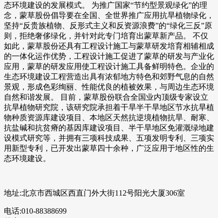
态环境建设的发展模式。 为推广国家“节约型景观绿化”的理
念，蒙草股份倡导要在全国、全世界推广应用抗旱植物绿化，
坚持“反贵族植物、反形式主义和反资源浪费”的“绿化三反”原
则，拒绝奢侈绿化，并针对此专门培育出蒙草新产品。 不仅
如此，蒙草股份还具有工程设计施工与蒙草研发培育相辅相成
的一体化运作优势，工程设计施工促进了蒙草的研发与产业化
应用，蒙草的研发应用使工程设计施工具备鲜明特色。企业的
生态环境建设工程营造出具有浓郁地方特色和郊野气息的自然
景观，形成色彩绚丽、性能优良的植被效果，与周边生态环境
自然和谐发展。 目前，蒙草股份联合全国业内顶级专家设立
抗旱植物研究院，该研究院承担着干旱半干旱地区节水抗旱植
物种质资源库建设项目、本地区天然抗逆境植物抗旱、耐寒、
抗盐碱和抗贫瘠的基因库建设项目、半干旱地区免灌溉绿地建
设模式研究等，并拥有三项科技成果、五项发明专利、三项实
用新型专利，已开发出蒙草四十余种，广泛应用于地区性的生
态环境建设。
地址:北京市西城区西直门外大街112号阳光大厦306室
电话:010-88388699