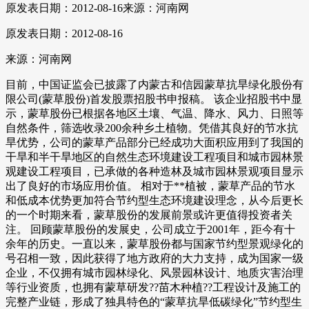
原发表日期：2012-08-16
来源：河南网
原发表日期：2012-08-16
来源：河南网
目前，中国证监会已披露了内蒙古和信园蒙草抗旱绿化股份有
限公司(蒙草股份)首发股票招股书申报稿。 该企业招股书中显
示，蒙草股份已根据各地区土壤、气温、降水、风力、日照等
自然条件，筛选收录200余种乡土植物。凭借其良好的节水抗
旱优势，公司的蒙草产品部分已经成功大面积应用到了我国的
干旱和半干旱地区的自然生态环境建设工程项目和城市园林景
观建设工程项目，已承做的各种造林及城市园林景观项目显示
出了良好的市场应用价值。 相对于**植被，蒙草产品的节水
和低成本优势更加符合节约型生态环境建设理念，从今后更长
的一个时期来看，蒙草股份的发展前景或许更值得投资者关
注。 回顾蒙草股份的发展史，公司成立于2001年，距今有十
余年的历史。一直以来，蒙草股份都与国家节约型景观绿化的
号召相一致，因此获得了地方政府的大力支持，成为国家一级
企业，不仅拥有城市园林绿化、风景园林设计、地质灾害治理
等行业资质，也拥有蒙草研发??苗木种植??工程设计及施工的
完整产业链，形成了独具特色的“蒙草抗旱低碳绿化”节约型生