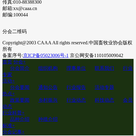
传真:010-88388300
邮箱:xx@caaa.cn
邮编:100044
分会二维码
Copyright@2003 CAAA All rights reserved.中国畜牧业协会版权
所有
备案序号:
京ICP备05023006号-1
京公网安备110105009042
首页
分会
+
分会简介
组织机构
理事单位
联系我们
行业
专家
活动
+
分会要闻
通知公告
行业报告
活动专题
热点
+
政策要闻
乡村振兴
行业动态
科技动态
会员
动态
行业科普
+
品种介绍
种殖介绍
标准
+
分会记事
+