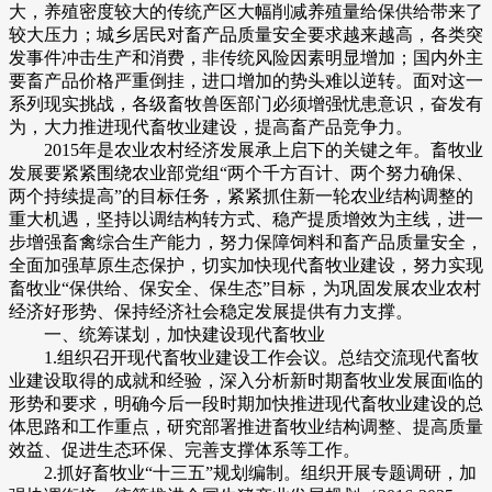
大，养殖密度较大的传统产区大幅削减养殖量给保供给带来了
较大压力；城乡居民对畜产品质量安全要求越来越高，各类突
发事件冲击生产和消费，非传统风险因素明显增加；国内外主
要畜产品价格严重倒挂，进口增加的势头难以逆转。面对这一
系列现实挑战，各级畜牧兽医部门必须增强忧患意识，奋发有
为，大力推进现代畜牧业建设，提高畜产品竞争力。
2015年是农业农村经济发展承上启下的关键之年。畜牧业
发展要紧紧围绕农业部党组“两个千方百计、两个努力确保、
两个持续提高”的目标任务，紧紧抓住新一轮农业结构调整的
重大机遇，坚持以调结构转方式、稳产提质增效为主线，进一
步增强畜禽综合生产能力，努力保障饲料和畜产品质量安全，
全面加强草原生态保护，切实加快现代畜牧业建设，努力实现
畜牧业“保供给、保安全、保生态”目标，为巩固发展农业农村
经济好形势、保持经济社会稳定发展提供有力支撑。
一、统筹谋划，加快建设现代畜牧业
1.组织召开现代畜牧业建设工作会议。总结交流现代畜牧
业建设取得的成就和经验，深入分析新时期畜牧业发展面临的
形势和要求，明确今后一段时期加快推进现代畜牧业建设的总
体思路和工作重点，研究部署推进畜牧业结构调整、提高质量
效益、促进生态环保、完善支撑体系等工作。
2.抓好畜牧业“十三五”规划编制。组织开展专题调研，加