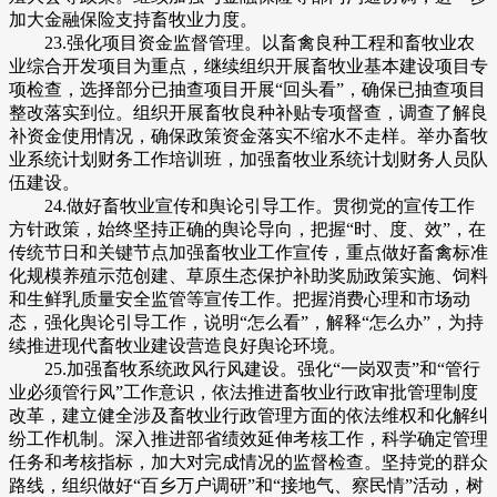
加大金融保险支持畜牧业力度。
23.强化项目资金监督管理。以畜禽良种工程和畜牧业农
业综合开发项目为重点，继续组织开展畜牧业基本建设项目专
项检查，选择部分已抽查项目开展“回头看”，确保已抽查项目
整改落实到位。组织开展畜牧良种补贴专项督查，调查了解良
补资金使用情况，确保政策资金落实不缩水不走样。举办畜牧
业系统计划财务工作培训班，加强畜牧业系统计划财务人员队
伍建设。
24.做好畜牧业宣传和舆论引导工作。贯彻党的宣传工作
方针政策，始终坚持正确的舆论导向，把握“时、度、效”，在
传统节日和关键节点加强畜牧业工作宣传，重点做好畜禽标准
化规模养殖示范创建、草原生态保护补助奖励政策实施、饲料
和生鲜乳质量安全监管等宣传工作。把握消费心理和市场动
态，强化舆论引导工作，说明“怎么看”，解释“怎么办”，为持
续推进现代畜牧业建设营造良好舆论环境。
25.加强畜牧系统政风行风建设。强化“一岗双责”和“管行
业必须管行风”工作意识，依法推进畜牧业行政审批管理制度
改革，建立健全涉及畜牧业行政管理方面的依法维权和化解纠
纷工作机制。深入推进部省绩效延伸考核工作，科学确定管理
任务和考核指标，加大对完成情况的监督检查。坚持党的群众
路线，组织做好“百乡万户调研”和“接地气、察民情”活动，树