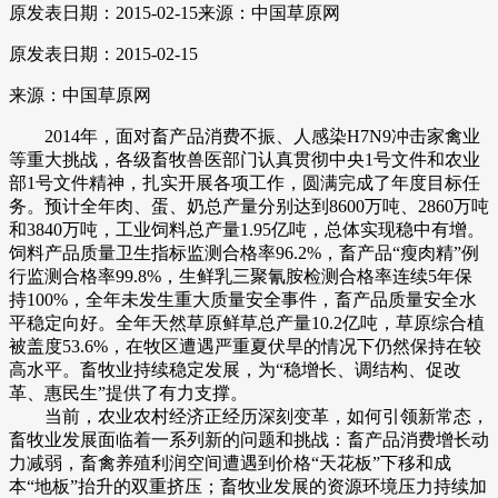
原发表日期：2015-02-15
来源：中国草原网
原发表日期：2015-02-15
来源：中国草原网
2014年，面对畜产品消费不振、人感染H7N9冲击家禽业
等重大挑战，各级畜牧兽医部门认真贯彻中央1号文件和农业
部1号文件精神，扎实开展各项工作，圆满完成了年度目标任
务。预计全年肉、蛋、奶总产量分别达到8600万吨、2860万吨
和3840万吨，工业饲料总产量1.95亿吨，总体实现稳中有增。
饲料产品质量卫生指标监测合格率96.2%，畜产品“瘦肉精”例
行监测合格率99.8%，生鲜乳三聚氰胺检测合格率连续5年保
持100%，全年未发生重大质量安全事件，畜产品质量安全水
平稳定向好。全年天然草原鲜草总产量10.2亿吨，草原综合植
被盖度53.6%，在牧区遭遇严重夏伏旱的情况下仍然保持在较
高水平。畜牧业持续稳定发展，为“稳增长、调结构、促改
革、惠民生”提供了有力支撑。
当前，农业农村经济正经历深刻变革，如何引领新常态，
畜牧业发展面临着一系列新的问题和挑战：畜产品消费增长动
力减弱，畜禽养殖利润空间遭遇到价格“天花板”下移和成
本“地板”抬升的双重挤压；畜牧业发展的资源环境压力持续加