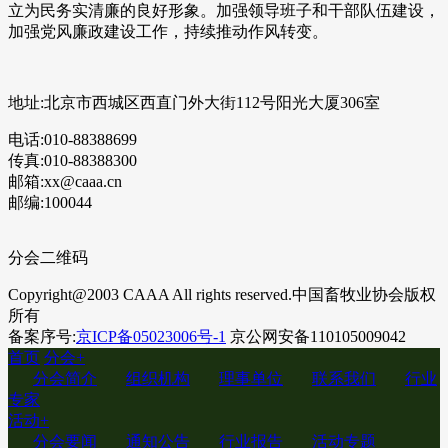
立为民务实清廉的良好形象。加强领导班子和干部队伍建设，
加强党风廉政建设工作，持续推动作风转变。
地址:北京市西城区西直门外大街112号阳光大厦306室
电话:010-88388699
传真:010-88388300
邮箱:xx@caaa.cn
邮编:100044
分会二维码
Copyright@2003 CAAA All rights reserved.中国畜牧业协会版权
所有
备案序号:
京ICP备05023006号-1
京公网安备110105009042
首页
分会
+
分会简介
组织机构
理事单位
联系我们
行业
专家
活动
+
分会要闻
通知公告
行业报告
活动专题