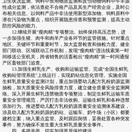
卫生状况监测、饲料中禁用物质监测和反刍动物饲料中牛羊源
性成分监测，依法查处不合格产品及其生产经营企业，及时公
布相关信息。以饲料产品中非法使用新型添加物、饲料原料中
潜在污染物为重点，组织开展隐患排查和预警监测，提高主动
防控风险的能力。
12.继续开展“瘦肉精”专项整治。始终保持高压态势，进
一步加强生猪、肉牛和肉羊产业各环节的监管措施。针对重点
地区、关键环节和重要时节，加大监督检查和抽检力度。健全
部门联动、区域联动工作机制，发现“瘦肉精”违法线索第一时
间移送公安机关，跨省销售的活畜检出“瘦肉精”第一时间通报
产区畜牧部门追查。
13.加强生鲜乳生产、收购和运输监管。完成“全国生鲜乳
收购站管理系统”上线运行，实现奶站信息化管理。实施全国
生鲜乳质量安全监测计划，重点加强婴幼儿配方乳粉奶源监测
抽检，加大质量安全风险排查力度，建立健全质量安全监测网
络。深入开展生鲜乳违禁物质专项整治，制定生鲜乳运输车质
量安全管理规范，严厉打击非法收购、运输生鲜乳和各种违禁
添加行为。推进婴幼儿配方乳粉奶源质量安全追溯体系建设，
涉及幼儿配方乳粉奶源的奶站、运输车、奶牛场（小区）都要
建档立案，纳入重点监管。及时跟踪舆情，妥善处置各种突发
事件，努力确保不发生重大生鲜乳质量安全事件。
四、多措并举，切实加强草原保护建设