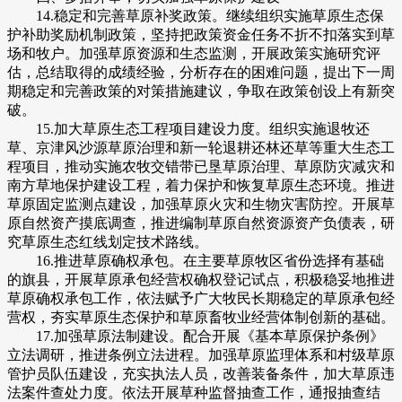
14.稳定和完善草原补奖政策。继续组织实施草原生态保
护补助奖励机制政策，坚持把政策资金任务不折不扣落实到草
场和牧户。加强草原资源和生态监测，开展政策实施研究评
估，总结取得的成绩经验，分析存在的困难问题，提出下一周
期稳定和完善政策的对策措施建议，争取在政策创设上有新突
破。
15.加大草原生态工程项目建设力度。组织实施退牧还
草、京津风沙源草原治理和新一轮退耕还林还草等重大生态工
程项目，推动实施农牧交错带已垦草原治理、草原防灾减灾和
南方草地保护建设工程，着力保护和恢复草原生态环境。推进
草原固定监测点建设，加强草原火灾和生物灾害防控。开展草
原自然资产摸底调查，推进编制草原自然资源资产负债表，研
究草原生态红线划定技术路线。
16.推进草原确权承包。在主要草原牧区省份选择有基础
的旗县，开展草原承包经营权确权登记试点，积极稳妥地推进
草原确权承包工作，依法赋予广大牧民长期稳定的草原承包经
营权，夯实草原生态保护和草原畜牧业经营体制创新的基础。
17.加强草原法制建设。配合开展《基本草原保护条例》
立法调研，推进条例立法进程。加强草原监理体系和村级草原
管护员队伍建设，充实执法人员，改善装备条件，加大草原违
法案件查处力度。依法开展草种监督抽查工作，通报抽查结