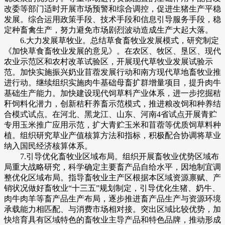
改委等部门适时开展市场预警和综合调控，促进生猪生产平稳
发展。综合运用政策手段、技术手段和信息引导服务手段，稳
定种畜禽生产，努力避免市场剧烈波动造成生产大起大落。
6.大力发展草牧业。总结草食畜牧业发展模式，研究制定
《加快草食畜牧业发展的意见》。在农区、牧区、垦区、现代
农业示范区和农村改革试验区，开展现代草牧业发展试验示
范。加快实施振兴奶业苜蓿发展行动和南方现代草地畜牧业推
进行动。继续组织实施肉牛基础母畜扩群增量项目，提升肉牛
基础生产能力。加快建设现代饲草料产业体系，进一步挖掘秸
秆饲料化潜力，创新秸秆养畜示范模式，推进粮改饲和种养结
合模式试点。在河北、黑龙江、山东、河南4省试点开展青贮
专用玉米推广应用示范，扩大青贮玉米和苜蓿等优质饲草料种
植。组织研究草业产值核算方法和指标，积极配合协调将草业
纳入国民经济核算体系。
7.引导优化畜牧业区域布局。组织开展畜牧业优势区域布
局重大战略研究，科学确定主要畜产品自给水平，因地制宜调
整优化区域布局。指导畜牧业主产区根据本区域资源禀赋、产
销状况做好畜牧业“十三五”规划制定，引导优化生猪、奶牛、
肉牛肉羊等畜产品生产布局，逐步推进畜产品生产与资源环境
承载能力相匹配、与消费市场相对接。突出区域比较优势，加
快培育具有区域特色的畜牧业主导产品和特色品牌，推动形成