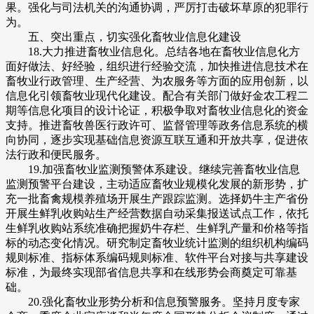
果。强化与司法机关的沟通协调，严厉打击破坏草原的犯罪行
为。
五、突出重点，切实强化畜牧业信息化建设
18.大力推进畜牧业信息化。总结各地在畜牧业信息化方
面好做法、好经验，组织进行经验交流，加快推进信息技术在
畜牧业行政管理、生产经营、为农服务等方面的应用创新，以
信息化引领畜牧业现代化建设。配合有关部门做好金农工程二
期等信息化项目的设计论证，积极争取对畜牧业信息化的资金
支持。推进畜牧兽医行政许可、监督管理等政务信息系统的横
向协同，逐步实现基础信息资源互联互通和开放共享，促进依
法行政和便民服务。
19.加强畜牧业监测预警体系建设。继续完善畜牧业信息
监测预警平台建设，主动适应畜牧业规模化发展的新形势，扩
充一批畜禽规模养殖场开展生产跟踪监测。选择奶牛主产省份
开展生鲜乳收购站生产经营数据自动采集报送试点工作，依托
生鲜乳收购站系统准确把握奶牛存栏、生鲜乳产量和价格等指
标的动态变化情况。研究制定畜牧业统计监测的组织机构编码
规则标准、指标体系编码规则标准、软件平台对接与共享建设
标准，为最终实现部省信息共享和在线形势会商奠定可靠基
础。
20.强化畜牧业形势分析和信息预警服务。坚持月度专家