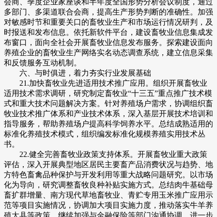
会商、季度企业家座谈和半年度全国形势分析会议制度，通过
多部门、多渠道联合会商，提高生产形势判断的准确性。加强
对敏感时节和重要关口的畜牧业生产和市场运行情况研判，及
时报送和发布信息。依托新软件平台，建设畜牧业信息集成发
布窗口，面向全社会开展畜牧业信息发布服务。探索建设面向
养殖企业的畜牧业生产网络实名动态调查系统，建立信息采集
和反馈服务互动机制。
六、与时俱进，着力夯实行业发展基础
21.加快畜牧业先进适用技术推广应用。组织开展畜牧业
适用技术需求调研，研究制定畜牧业“十三五”重点推广技术模
式和重大技术问题解决方案。针对养殖场户需求，协调组织畜
牧业技术推广体系和产业技术体系，深入基层开展技术培训和
指导服务，帮助养殖场户提高科学饲养水平。总结成熟适用的
标准化养殖技术模式，组织编发标准化规模养殖实用技术丛
书。
22.健全完善畜牧业政策支持体系。开展畜牧业重大政策
评估，深入开展典型地区居民主要畜产品消费状况与趋势、地
方特色畜禽品种保护与开发利用等重大战略问题研究。以市场
化为导向，研究调整畜牧良种补贴实施方式。总结肉牛基础母
畜扩群增量、南方现代草地畜牧业、青贮专用玉米推广应用示
范等项目实施情况，协调加大项目实施力度，推动落实牛羊养
殖大县等政策。继续加强与金融保险等部门沟通协调，进一步