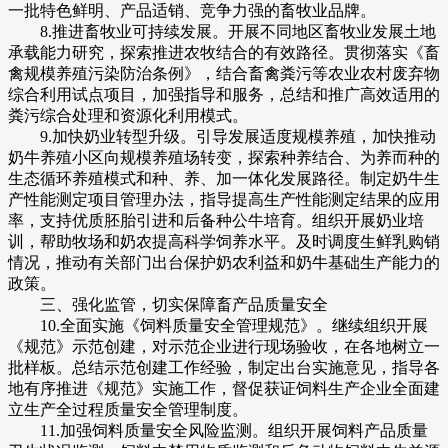
一批特色鲜明、产品适销、竞争力强的畜牧业品牌。
8.推进畜牧业可持续发展。开展不同地区畜牧业发展土地
承载能力研究，探索推进农牧结合的有效路径。贯彻落实《畜
禽规模养殖污染防治条例》，结合畜禽粪污等农业农村废弃物
综合利用试点项目，加强指导和服务，总结和推广高效适用的
粪污综合处理和资源化利用模式。
9.加快奶业转型升级。引导发展适度规模养殖，加快推动
奶牛养殖小区向规模养殖场转变，探索种养结合、为养而种的
生态循环养殖模式和种、养、加一体化发展路径。制定奶牛生
产性能测定项目管理办法，指导提高生产性能测定结果的应用
率，支持优质胚胎引进和后备种公牛培育。组织开展奶业培
训，帮助牧场和奶农提高科学饲养水平。及时调度生鲜乳购销
情况，推动有关部门出台保护奶农利益和奶牛基础生产能力的
政策。
三、强化监管，切实保障畜产品质量安全
10.全面实施《饲料质量安全管理规范》。继续组织开展
《规范》示范创建，对示范企业进行现场验收，在各地树立一
批样板。总结示范创建工作经验，制定出台实施意见，指导各
地有序推进《规范》实施工作，督促获证饲料生产企业全面建
立生产全过程质量安全管理制度。
11.加强饲料质量安全风险监测。组织开展饲料产品质量