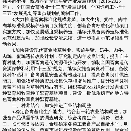
强协调衔接，统筹推进全国生猪产业发展规划（2016-2025
年）、全国草食畜牧业“十三五”发展规划、全国饲料工业“十
三五”发展规划等重点规划的编制工作。
3.大力推进畜禽标准化规模养殖。加大生猪、奶牛、肉牛
肉羊标准化规模养殖项目实施力度，创新畜禽标准化养殖项目
实施方式，加快发展适度规模养殖。继续开展畜禽养殖标准化
示范创建活动，加强经验交流总结，进一步提高示范场辐射带
动效果。
4.加快建设现代畜禽牧草种业。实施生猪、奶牛、肉牛、
肉鸡、蛋鸡遗传改良计划，研究制定肉羊改良计划，提升自主
育种能力。加强畜禽遗传资源保护与开发，编制全国畜禽遗传
资源保护和利用“十三五”规划。继续实施畜禽良种工程、畜牧
良种补贴和种畜禽质量安全监督检验项目，提高畜禽良种供应
能力。加强牧草种质资源收集保存和培育推广，提升牧草良种
覆盖率和自育草种市场占有率。组织实施农业综合开发畜禽良
种繁育和牧草种子繁育基地项目，建设一批优质稳产的地方特
色畜禽和牧草良种繁育基地。
二、种养结合，加快推进产业结构调整
5.稳定畜禽基础生产能力。结合新一轮农业结构调整，加
强畜产品供需平衡的调查研究，综合考虑生产、消费、进出
口、临时储备等因素，合理确定各类主要畜产品自给水平，明
确发展的优先序。尊重市场进行资源配置的基础作用，配合发