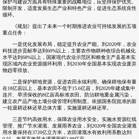
保护与建设方面具有特殊重要的战略地位，应坚持保护优先、
限制开发，适度发展生态产业和特色产业，促进生态系统良性
循环。
《规划》提出了未来一个时期推进农业可持续发展的五项
重点任务：
一是优化发展布局，稳定提升农业产能。到2020年，农业
科技进步贡献率达到60%以上，主要农作物耕种收综合机械化
水平达到68%以上，国家现代农业示范区和粮食主产县基本实
现区域内农业资源循环利用，到2030年全国基本实现农业废弃
物趋零排放。
二是保护耕地资源，促进农田永续利用。确保耕地保有量
在18亿亩以上，基本农田不低于15.6亿亩，到2020年建成集中
连片、旱涝保收的8亿亩高标准农田。防治耕地重金属污染，
建立农产品产地土壤分级管理利用制度。依据国务院批准的新
一轮退耕还林还草总体方案，实施退耕还林还草。
三是节约高效用水，保障农业用水安全。实施水资源红线
管理、推广节水灌溉、发展雨养农业，到2020年全国农业灌溉
用水量保持在3720亿立方米，农田灌溉水有效利用系数达到
0.55，发展高效节水灌溉面积2.88亿亩。