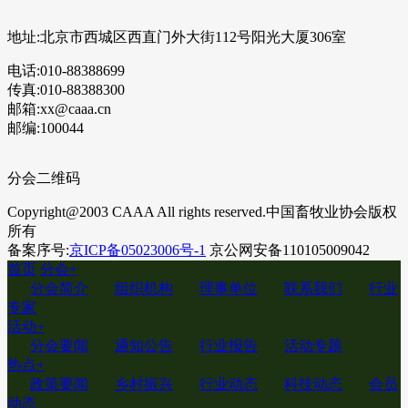
地址:北京市西城区西直门外大街112号阳光大厦306室
电话:010-88388699
传真:010-88388300
邮箱:xx@caaa.cn
邮编:100044
分会二维码
Copyright@2003 CAAA All rights reserved.中国畜牧业协会版权
所有
备案序号:
京ICP备05023006号-1
京公网安备110105009042
首页
分会
+
分会简介
组织机构
理事单位
联系我们
行业
专家
活动
+
分会要闻
通知公告
行业报告
活动专题
热点
+
政策要闻
乡村振兴
行业动态
科技动态
会员
动态