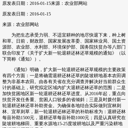
原发表日期：2016-01-15
来源：农业部网站
原发表日期：2016-01-15
来源：农业部网站
为把生态承受力弱、不适宜耕种的地尽快退下来，种上树
和草。日前，财政部、国家发展改革委、国家林业局、国土资
源部、农业部、水利部、环境保护部、国务院扶贫办等八部门
联合印发了《关于扩大新一轮退耕还林还草规模的通知》（以
下简称《通知》）。
《通知》明确，扩大新一轮退耕还林还草规模的主要政策
有四个方面：一是将确需退耕还林还草的陡坡耕地基本农田调
整为非基本农田。由各有关省在充分调查并解决好当前群众生
计的基础上，研究拟定区域内扩大退耕还林还草的范围；二是
加快贫困地区新一轮退耕还林还草进度。从2016年起，重点向
扶贫开发任务重、贫困人口较多的省倾斜；三是及时拨付新一
轮退耕还林还草补助资金。为确保各地结合实际做到宜林则
林、宜草则草，新一轮退耕还林还草的补助标准为：退耕还林
每亩补助1500元，退耕还草每亩补助1000元；四是认真研究在
陡坡耕地梯田、重要水源地15-25度坡耕地以及严重污染耕地